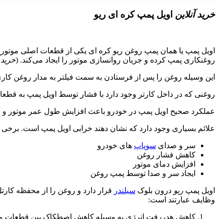
خرید آنلاین
اویل پمپ کره ای ریو
اویل پمپ یا همان پمپ روغن ریو کره ای یکی از قطعات اصلی موتور 
روغنکاری پمپ کرده و جریان روانسازی موتور را ایجاد می‌کند. (
خرید 
این وسیله روغن را پس از فرستادن به سمت فیلتر به مدار روغن کار
روغنی که در داخل کارتر وجود دارد با فشار توسط اویل پمپ به قطعا
عملکرد صحیح اویل پمپ در خودرو باعث افزایش طول عمر موتور و قط
علائم بسیاری وجود دارد که نشان دهند خرابی اویل پمپ است. برخی از ع
سر و صدای
سوپاپ
های خودرو
کاهش فشار روغن
افزایش دمای موتور
ایجاد سر و صدا توسط پمپ روغن
اویل پمپ
ریو
درون بلوک
سیلندر
قرار دارد و روغن را از محفظه کارت
وظایف عبارتند است:
کاهش هدررفت انرژی به وسیله کاهش اصطکاک بین قطعات مت