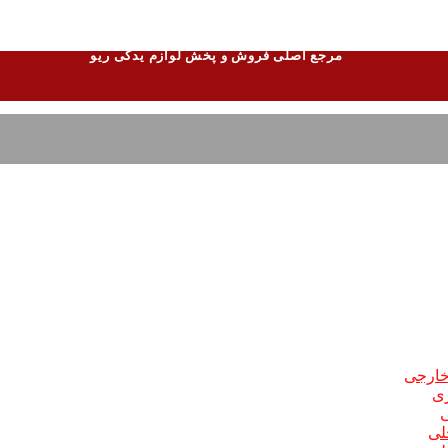
مرجع اصلی فروش و پخش لوازم یدکی ریو
 خارجی
ری
ی
لی