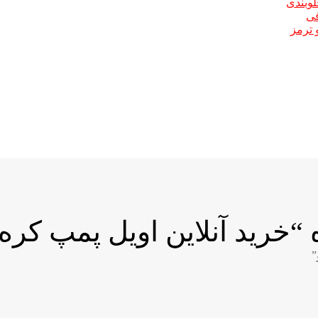
لوبندی
فی
 ترمز
رید آنلاین اویل پمپ کره 
”