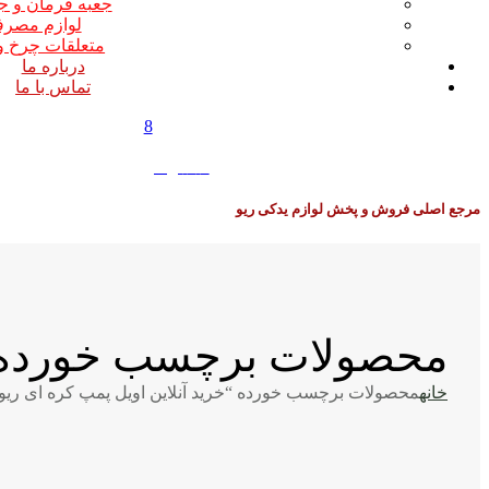
جعبه فرمان و ج
لوازم مصر
متعلقات چرخ و
درباره ما
تماس با ما
8
0
0
تومان
مرجع اصلی فروش و پخش لوازم یدکی ریو
محصولات برچسب خورده “خ
خانه
محصولات برچسب خورده “خرید آنلاین اویل پمپ کره ای ریو