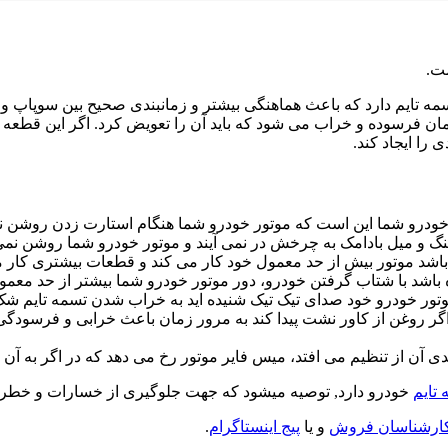
مه تایم دارد که باعث هماهنگی بیشتر و زمانبندی صحیح بین سوپاپ و
مان فرسوده و خراب می شود که باید آن را تعویض کرد. اگر این قطعه
را ایجاد کند.
ودرو شما این است که موتور خودرو شما هنگام استارت زدن روشن ن
گ و میل بادامک به چرخش در نمی آیند و موتور خودرو شما روشن نمی
باشد موتور بیش از حد معمول خود کار می کند و قطعات بیشتری کار می
باشد با شتاب گرفتن خودرو، دور موتور خودرو شما بیشتر از حد معم
ور خودرو خود صدای تیک تیک شنیده اید به خراب شدن تسمه تایم شک ک
 اگر روغن از کاور نشت پیدا کند به مرور زمان باعث خرابی و فرسود
ی آن از تنظیم می افتد، میس فایر موتور رخ می دهد که در اگر به آن
تایم
خودرو دارد, توصیه میشود که جهت جلوگیری از خسارات و خطرات
 کارشناسان فروش
و یا
پیج اینستاگرام
.