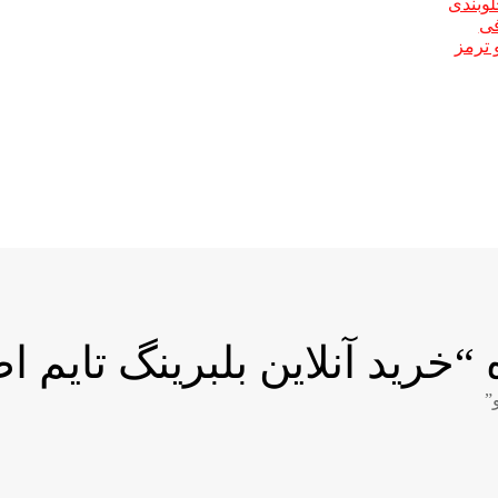
لوبندی
فی
 ترمز
ید آنلاین بلبرینگ تایم اص
”