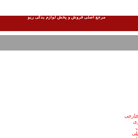
مرجع اصلی فروش و پخش لوازم یدکی ریو
 خارجی
ری
ی
لی