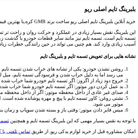
بلبرینگ تایم اصلی ریو
خرید آنلاین بلبرینگ تایم اصلی ریو ساخت برند GMB کره,با بهترین قیمت.
این بلبرینگ نقش بسیار زیادی در عملکرد و حرکت روان و راحت تر تس
تسمه تایم است. تسمه تایم نیز مانند سایر قطعات خودرو با گذشت ز
آسیب زیادی وارد کند. هم چنین می تواند در حین رانندگی خطرات زیادی 
نشانه هایی برای تعویض تسمه تایم و بلبرینگ تایم
روشن نشدن خودرو: یکی از نشانه های خراب شدن تسمه تایم خ
می رسد اما به دلیل خراب شدن و فرسودگی تسمه تایم، میل لن
خروج دود زیاد از اگزوز: اگر تسمه تایم خودرو شما خراب شده 
بد عمل کردن دور موتور: اگر تسمه تایم خودرو شما خراب شده 
صدای غیر عادی از داخل محفظه موتور: اگر از داخل محفظه موت
نشتی روغن: کاور تسمه تایم با پیچ و مهره پوشانده شده است.
موتور می شود.
میس فایر دادن موتور: وقتی باز و بسته شدن سوپاپ و زمان بند
با توجه به نقس بسیار مهمی که این بلبرینگ تسمه تایم و همچنین
تسمه 
امکان مشاوره قبل از خرید لوازم یدکی ریو, از طریق
تماس تلفنی با