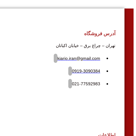
آدرس فروشگاه
تهران – چراغ برق – خیابان اکباتان
kiario.iran@gmail.com
0919-3090384
021-77592983
اطلاعات