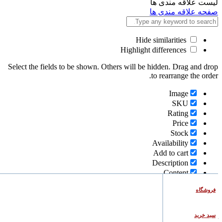
برای
لیست علاقه مندی ها
صفحه علاقه مندی ها
Hide similarities
Highlight differences
Select the fields to be shown. Others will be hidden. Drag and drop
to rearrange the order.
Image
SKU
Rating
Price
Stock
Availability
Add to cart
Description
Content
Weight
فروشگاه
Dimensions
Additional information
سبد خرید
Click outside to hide the comparison bar