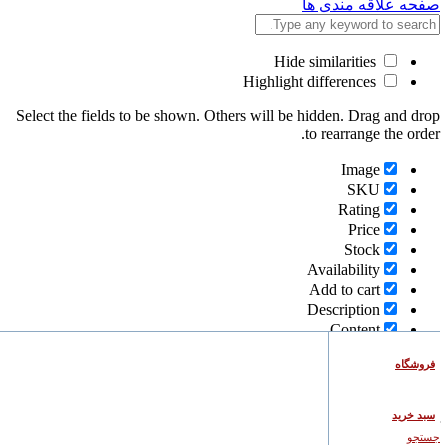
صفحه علاقه مندی ها
Hide similarities
Highlight differences
Select the fields to be shown. Others will be hidden. Drag and drop
to rearrange the order.
Image
SKU
Rating
Price
Stock
Availability
Add to cart
Description
Content
Weight
فروشگاه
Dimensions
Additional information
سبد خرید
Click outside to hide the comparison bar
جستجو
Compare