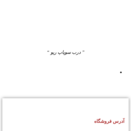
” درب سوپاپ ریو “
آدرس فروشگاه