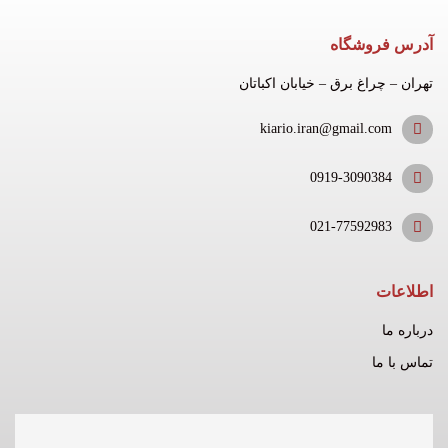
آدرس فروشگاه
تهران – چراغ برق – خیابان اکباتان
kiario.iran@gmail.com
0919-3090384
021-77592983
اطلاعات
درباره ما
تماس با ما