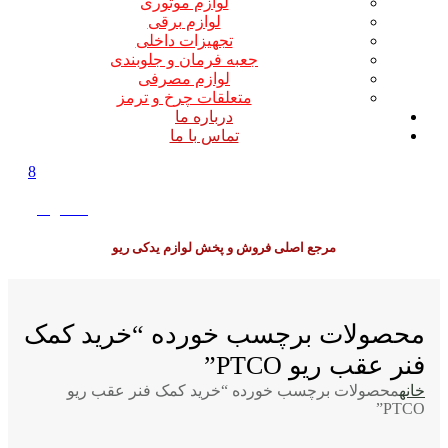
لوازم موتوری
لوازم برقی
تجهیزات داخلی
جعبه فرمان و جلوبندی
لوازم مصرفی
متعلقات چرخ و ترمز
درباره ما
تماس با ما
8
0
0
تومان
مرجع اصلی فروش و پخش لوازم یدکی ریو
محصولات برچسب خورده “خرید کمک
فنر عقب ریو PTCO”
خانه
محصولات برچسب خورده “خرید کمک فنر عقب ریو
PTCO”