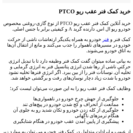
خرید کمک فنر عقب ریو PTCO
خرید آنلاین کمک فنر عقب ریو PTCO از نوع گازی-روغنی مخصوص
خودرو ریو ال اس, دارنده گرید A و کیفیتی برابر با جنس اصلی.
کمک فنر و
فنر
خودرو به همراه یکدیگر ارتعاشات ناشی از حرکت
خودرو در مسیرهای ناهموار را جذب می‌کنند و مانع از انتقال آن‌ها
به اتاق خودرو می‌شوند.
به بیانی ساده میتوان گفت کمک فنر وظیفه‌ دارد تا با تبدیل انرژی
حرکتی ناشی از رها شدن انرژی پتانسیل فنر به انرژی گرمایی و
تخلیه‌ آن, نوسانات فنر را از بین ببرد. اگر انرژی فنرها تخلیه نشود
خودرو با شدت زیاد دچار نوسان‌های رفت و برگشتی خواهد شد.
وظایف کمک فنر عقب ریو را به این صورت می‌توان لیست کرد؛
جلوگیری از جهش چرخ خودرو در ناهمواری‌ها
ممانعت از انحراف و کج شدن خودرو در پیچ‌های تند
جلوگیری از کله زدن خودرو و تکان شدید رو به جلوی آن
هنگام ترمز‌های ناگهانی
پیشگیری از پایین آمدن عقب خودرو در هنگام شتابگیری
از عیوب و ایرادات متداول در کمک فنر خودرو می توان به موارد زیر