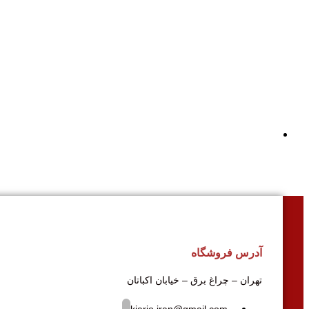
آدرس فروشگاه
تهران – چراغ برق – خیابان اکباتان
kiario.iran@gmail.com