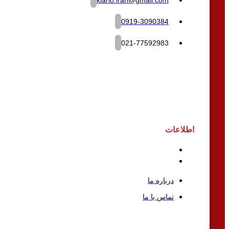
0919-3090384
021-77592983
اطلاعات
درباره ما
تماس با ما