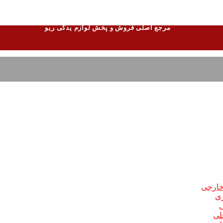
مرجع اصلی فروش و پخش لوازم یدکی ریو
 خارجی
ری
ی
لی