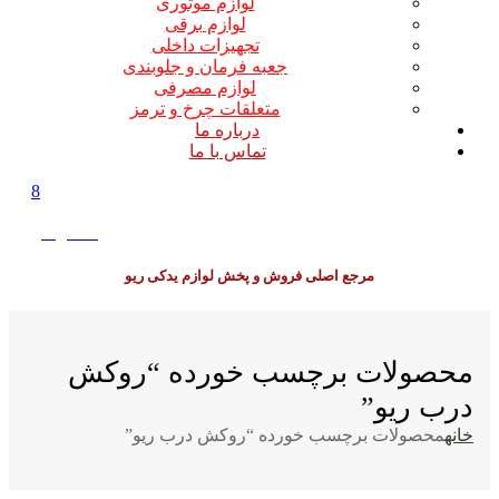
لوازم موتوری
لوازم برقی
تجهیزات داخلی
جعبه فرمان و جلوبندی
لوازم مصرفی
متعلقات چرخ و ترمز
درباره ما
تماس با ما
8
0
0
تومان
مرجع اصلی فروش و پخش لوازم یدکی ریو
محصولات برچسب خورده “روکش
درب ریو”
خانه
محصولات برچسب خورده “روکش درب ریو”