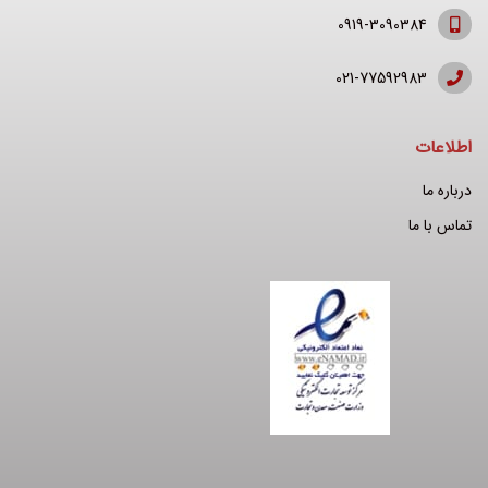
0919-3090384
021-77592983
اطلاعات
درباره ما
تماس با ما