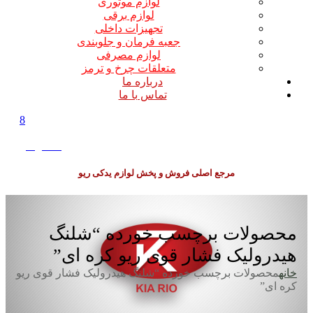
لوازم موتوری
لوازم برقی
تجهیزات داخلی
جعبه فرمان و جلوبندی
لوازم مصرفی
متعلقات چرخ و ترمز
درباره ما
تماس با ما
8
0
0
تومان
مرجع اصلی فروش و پخش لوازم یدکی ریو
محصولات برچسب خورده “شلنگ
هیدرولیک فشار قوی ریو کره ای”
خانه
محصولات برچسب خورده “شلنگ هیدرولیک فشار قوی ریو
کره ای”