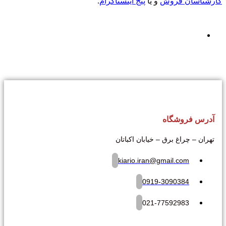
کارشناسان فروش
و یا
پیج اینستاگرام
.
آدرس فروشگاه
تهران – چراغ برق – خیابان اکباتان
kiario.iran@gmail.com
0919-3090384
021-77592983