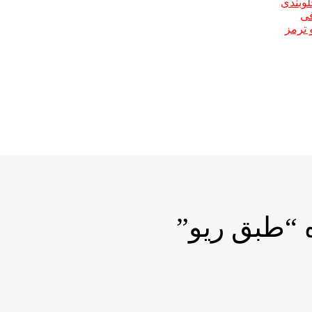
لوبندی
فی
 ترمز
“طبق ریو”