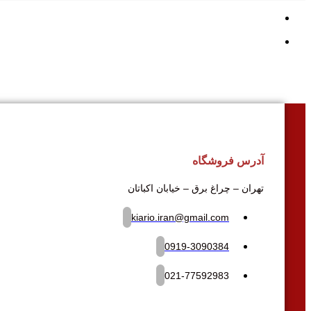
آدرس فروشگاه
تهران – چراغ برق – خیابان اکباتان
kiario.iran@gmail.com
0919-3090384
021-77592983