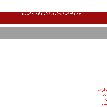
مرجع اصلی فروش و پخش لوازم یدکی ریو
 خارجی
ری
ی
لی