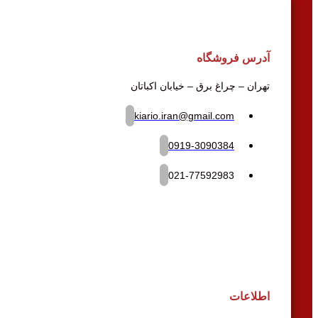
آدرس فروشگاه
تهران – چراغ برق – خیابان اکباتان
kiario.iran@gmail.com
0919-3090384
021-77592983
اطلاعات