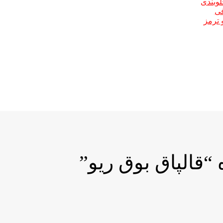
لوبندی
فی
 ترمز
الپاق بوق ریو”