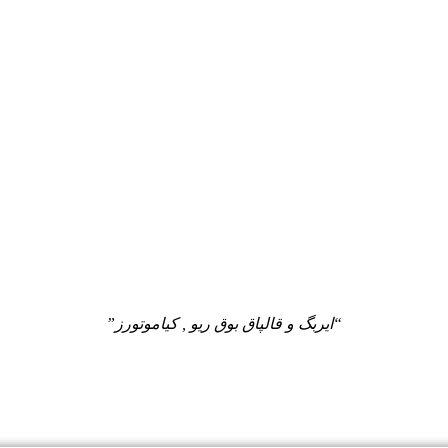
“ایربگ و قالپاق بوق ریو , کیاموتورز”