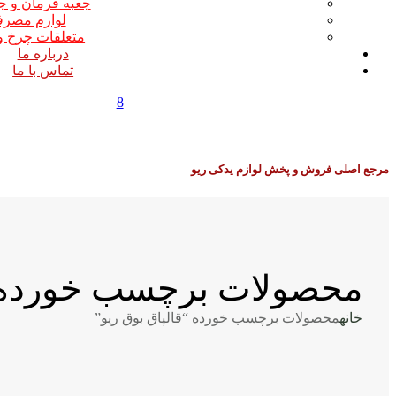
جعبه فرمان و ج
لوازم مصر
متعلقات چرخ و
درباره ما
تماس با ما
8
0
0
تومان
مرجع اصلی فروش و پخش لوازم یدکی ریو
محصولات برچسب خورده “ق
خانه
محصولات برچسب خورده “قالپاق بوق ریو”