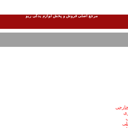
مرجع اصلی فروش و پخش لوازم یدکی ریو
 خارجی
ری
ی
لی