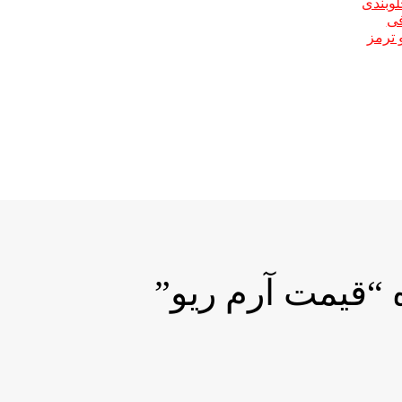
لوبندی
فی
 ترمز
قیمت آرم ریو”