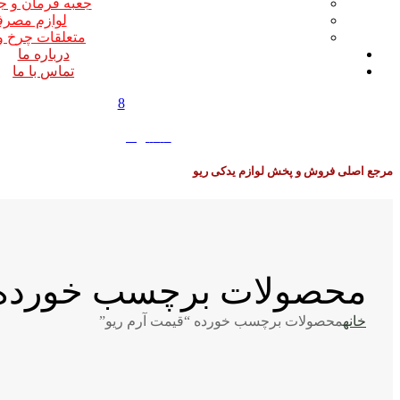
جعبه فرمان و ج
لوازم مصر
متعلقات چرخ و
درباره ما
تماس با ما
8
0
0
تومان
مرجع اصلی فروش و پخش لوازم یدکی ریو
محصولات برچسب خورده “
خانه
محصولات برچسب خورده “قیمت آرم ریو”