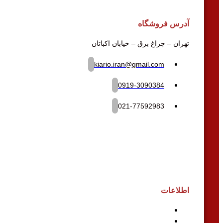
آدرس فروشگاه
تهران – چراغ برق – خیابان اکباتان
kiario.iran@gmail.com
0919-3090384
021-77592983
اطلاعات