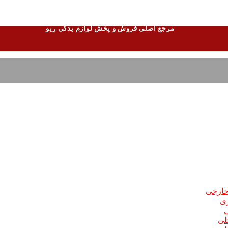
مرجع اصلی فروش و پخش لوازم یدکی ریو
 خارجی
ری
ی
لی