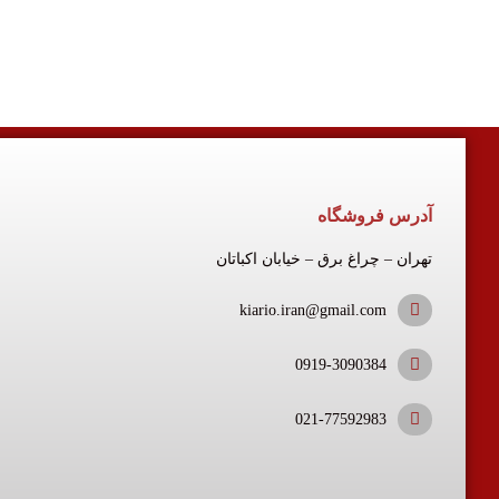
آدرس فروشگاه
تهران – چراغ برق – خیابان اکباتان
kiario.iran@gmail.com
0919-3090384
021-77592983