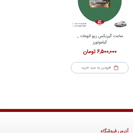
ساعت گیربکس ریو اتومات _
کیاموتورز
6,500,000
تومان
افزودن به سبد خرید
آدرس فروشگاه