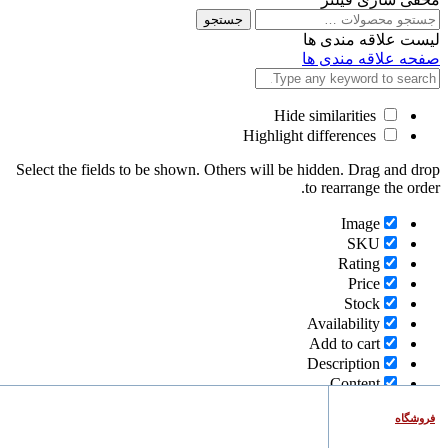
جستجو
جستجو
برای
لیست علاقه مندی ها
صفحه علاقه مندی ها
Hide similarities
Highlight differences
Select the fields to be shown. Others will be hidden. Drag and drop
to rearrange the order.
Image
SKU
Rating
Price
Stock
Availability
Add to cart
Description
Content
Weight
فروشگاه
Dimensions
Additional information