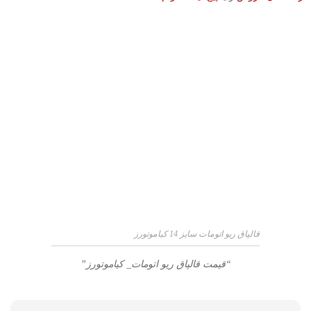
قالپاق ریو اتومات سایز 14 کیاموتورز
“قیمت قالپاق ریو اتومات_ کیاموتورز”