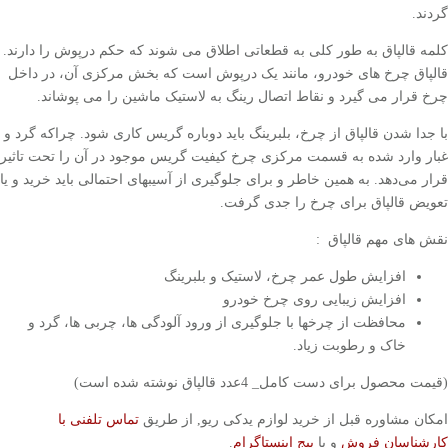
گردند.
کلمه قالپاق به طور کلی به قطعاتی اطلاق می شوند که حکم درپوش را دارند.
قالپاق چرخ های خودرو، مانند یک درپوش است که بخش مرکزی آن، در داخل
چرخ قرار می گیرد و نقاط اتصال رینگ به لاستیک ماشین را می پوشاند.
با جدا شدن قالپاق از چرخ، بلبرینگ باید دوباره گریس کاری شود. چراکه گرد و
غبار وارد شده به قسمت مرکزی چرخ کیفیت گریس موجود در آن را تحت تاثیر
قرار می‌دهد. به همین خاطر و برای جلوگیری از آسیبهای احتمالی باید خرید و یا
تعویض قالپاق برای چرخ را جدی گرفت.
نقش های مهم قالپاق :
افزایش طول عمر چرخ‌، لاستیک و بلبرینگ
افزایش زیبایی روی چرخ خودرو
محافظت از چرخها با جلوگیری از ورود آلودگی ها، چربی ها، گرد و
خاک و رطوبت زیاد.
(قیمت محصول برای دست کامل_ 4عدد قالپاق نوشته شده است)
امکان مشاوره قبل از خرید لوازم یدکی ریو, از طریق
تماس تلفنی با
کارشناسان فروش
و یا
پیج اینستاگرام
.