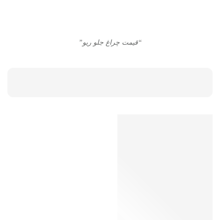
“قیمت چراغ جلو ریو”