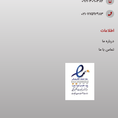
0919-3090384
021-77592983
اطلاعات
درباره ما
تماس با ما