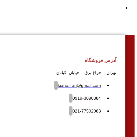
آدرس فروشگاه
تهران – چراغ برق – خیابان اکباتان
kiario.iran@gmail.com
0919-3090384
021-77592983