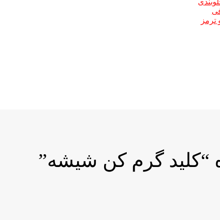
لوبندی
فی
 ترمز
“کلید گرم کن شیشه”