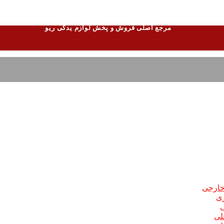
مرجع اصلی فروش و پخش لوازم یدکی ریو
 خارجی
ری
ی
لی