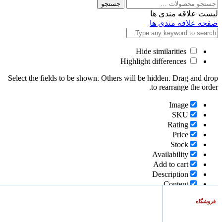
جستجو
جستجو
برای
لیست علاقه مندی ها
صفحه علاقه مندی ها
Hide similarities
Highlight differences
Select the fields to be shown. Others will be hidden. Drag and drop
to rearrange the order.
Image
SKU
Rating
Price
Stock
Availability
Add to cart
Description
Content
Weight
فروشگاه
Dimensions
Additional information