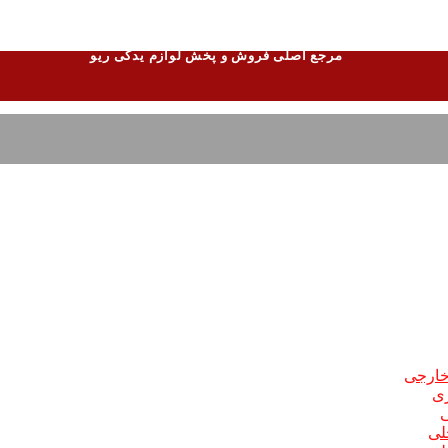
مرجع اصلی فروش و پخش لوازم یدکی ریو
 خارجی
ری
ی
لی