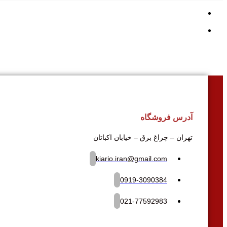
آدرس فروشگاه
تهران – چراغ برق – خیابان اکباتان
kiario.iran@gmail.com
0919-3090384
021-77592983