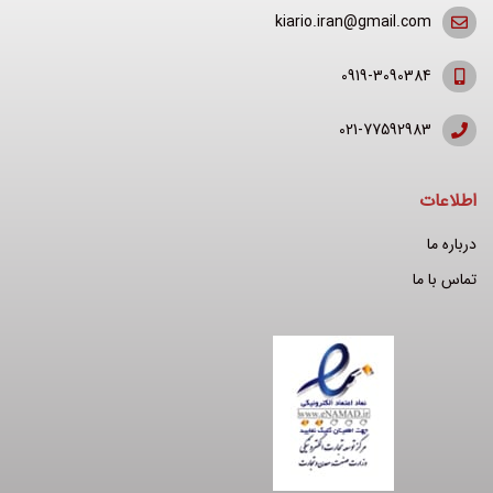
kiario.iran@gmail.com
0919-3090384
021-77592983
اطلاعات
درباره ما
تماس با ما