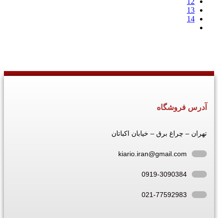
12
13
14
آدرس فروشگاه
تهران – چراغ برق – خیابان اکباتان
kiario.iran@gmail.com
0919-3090384
021-77592983