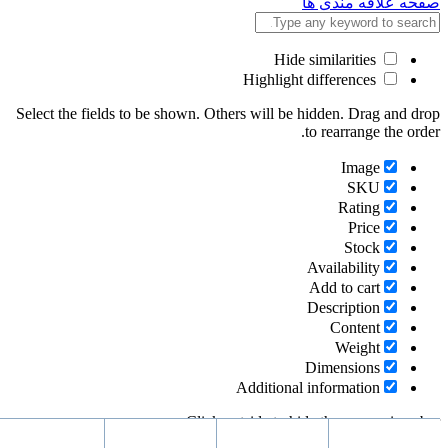
صفحه علاقه مندی ها
Hide similarities
Highlight differences
Select the fields to be shown. Others will be hidden. Drag and drop
to rearrange the order.
Image
SKU
Rating
Price
Stock
Availability
Add to cart
Description
Content
Weight
Dimensions
Additional information
Click outside to hide the comparison bar
Compare