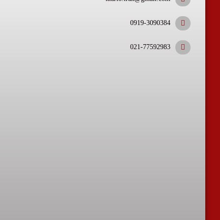
0919-3090384
021-77592983