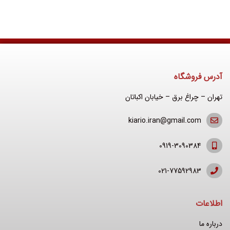
آدرس فروشگاه
تهران – چراغ برق – خیابان اکباتان
kiario.iran@gmail.com
0919-3090384
021-77592983
اطلاعات
درباره ما