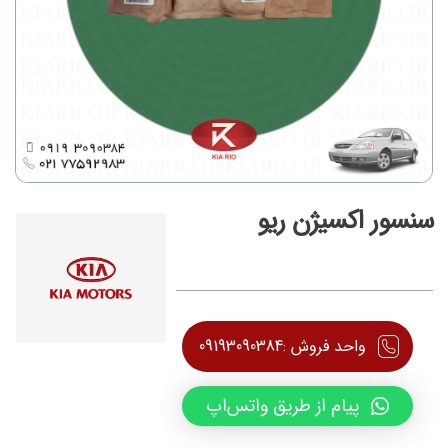
سنسور اکسیژن ریو
واحد فروش :
09193090384
پیام از طریق واتس‌اپ