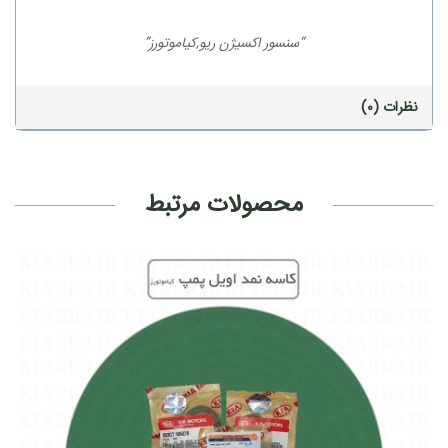
“سنسور اکسیژن ریو,کیاموتورز”
نظرات (0)
محصولات مرتبط