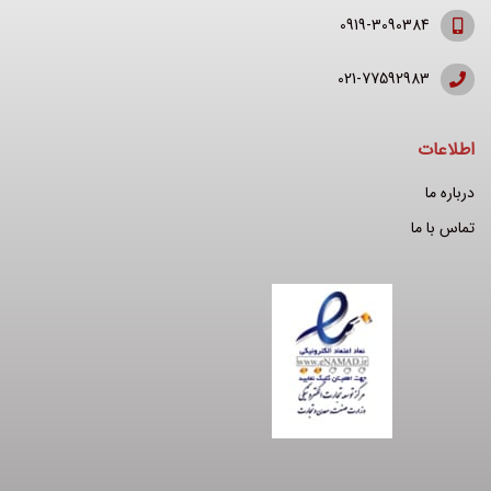
0919-3090384
021-77592983
اطلاعات
درباره ما
تماس با ما