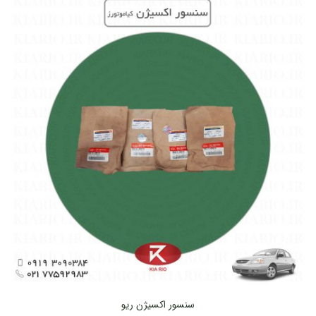
سنسور اکسیژن ریو