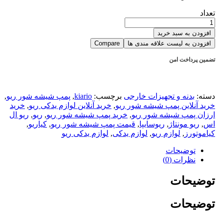
تعداد
پمپ
شیشه
افزودن به سبد خرید
شور
افزودن به لیست علاقه مندی ها
Compare
ریو
تعداد
تضمین پرداخت امن
دسته:
بدنه و تجهیزات خارجی
برچسب:
kiario
,
پمپ شیشه شور ریو
,
خرید آنلاین پمپ شیشه شور ریو
,
خرید آنلاین لوازم یدکی ریو
,
خرید
ارزان پمپ شیشه شور ریو
,
خرید پمپ شیشه شور ریو
,
ریو
,
ریو ال
اس
,
ریو مونتاژ
,
ریوسایپا
,
قیمت پمپ شیشه شور ریو
,
کیاریو
,
کیاموتورز
,
لوازم ریو
,
لوازم یدکی
,
لوازم یدکی ریو
توضیحات
نظرات (0)
توضیحات
توضیحات